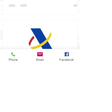
Phone
Email
Facebook
Cegem Málaga Asesoría, S.L.
14 abr 2018
Hacienda advierte de una
oleada de 'phising' ligado a la
campaña de la renta