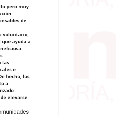
llo pero muy 
ución 
onsables de 
o voluntario, 
al que ayuda a 
neficiosa 
s 
 las 
rales e 
De hecho, los 
o a 
anzado 
ede elevarse 
 comunidades