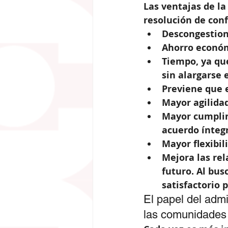
Las ventajas de la
resolución de conf
Descongestiona
Ahorro económi
Tiempo, ya qu
sin alargarse 
Previene que e
Mayor agilidad
Mayor cumplimi
acuerdo ínteg
Mayor flexibil
Mejora las rel
futuro. Al bus
satisfactorio 
El papel del admi
las comunidades