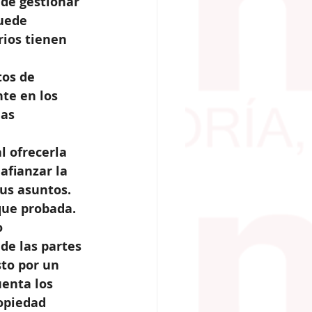
de gestionar 
uede 
rios tienen 
os de 
te en los 
as 
l ofrecerla 
afianzar la 
us asuntos.
que probada. 
 
de las partes 
to por un 
enta los 
opiedad 