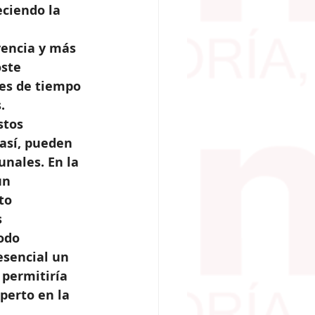
ciendo la 
vencia y más 
ste 
es de tiempo 
.
stos 
así, pueden 
unales. En la 
un 
to 
 
odo 
esencial un 
 permitiría 
perto en la 