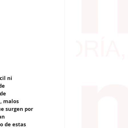
il ni 
de 
de 
, malos 
ue surgen por 
an 
o de estas 