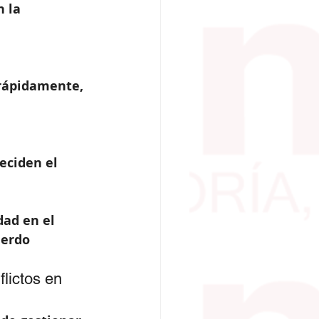
 la 
rápidamente, 
eciden el 
dad en el 
uerdo 
lictos en 