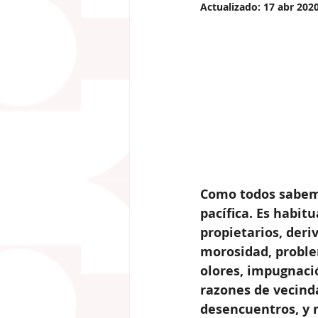
Actualizado:
17 abr 202
Como todos sabemos
pacífica. Es habit
propietarios, deri
morosidad, proble
olores, impugnació
razones de vecinda
desencuentros, y m